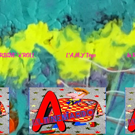
RDINE 'n'ROLL
L'A.M.Y Tryo
la 