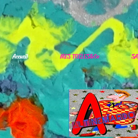
Accueil
MES TOILES&Co
SA